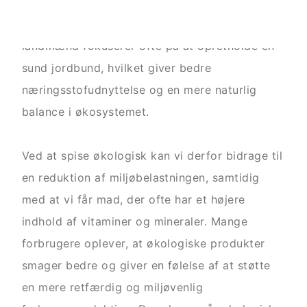
landbrugspraksis, der er mere skånsom for
jorden og biodiversiteten. Økologiske
landmænd fokuserer ofte på at opretholde en
sund jordbund, hvilket giver bedre
næringsstofudnyttelse og en mere naturlig
balance i økosystemet.
Ved at spise økologisk kan vi derfor bidrage til
en reduktion af miljøbelastningen, samtidig
med at vi får mad, der ofte har et højere
indhold af vitaminer og mineraler. Mange
forbrugere oplever, at økologiske produkter
smager bedre og giver en følelse af at støtte
en mere retfærdig og miljøvenlig