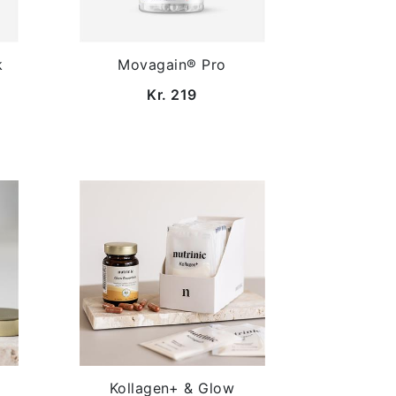
k
Movagain® Pro
Kr. 219
Kollagen+ & Glow