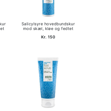
kur
Salicylsyre hovedbundskur
tet
mod skæl, kløe og fedtet
Kr. 150