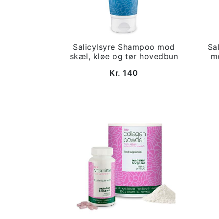
Salicylsyre Shampoo mod
Sa
skæl, kløe og tør hovedbun
mo
Kr. 140