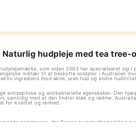
 Naturlig hudpleje med tea tree-o
hudplejemærke, som siden 2003 har specialiseret sig i p
 engelske militær til at beskytte soldater i Australien m
ffektiv ingrediens mod akne, uren hud og andre hudirritat
lige antiseptiske og antibakterielle egenskaber. Den hjæ
, samtidig med at den lindrer kløe og rødme. Australia
tet for kvalitet og renhed.
ummende ansigtsrens, der fjerner overskydende talg og 
el-applikator med 100 % ren tea tree-olie, der målrette