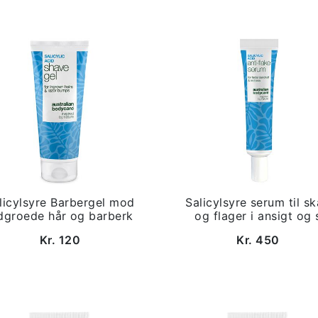
licylsyre Barbergel mod
Salicylsyre serum til s
dgroede hår og barberk
og flager i ansigt og 
Kr. 120
Kr. 450