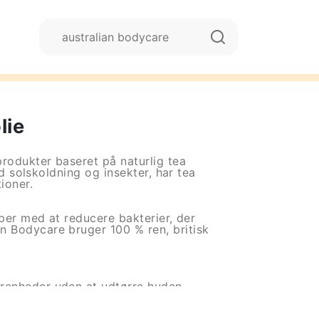
lie
rodukter baseret på naturlig tea
od solskoldning og insekter, har tea
ioner.
lper med at reducere bakterier, der
n Bodycare bruger 100 % ren, britisk
urenheder uden at udtørre huden.
t behandler og tørrer bumser ud.