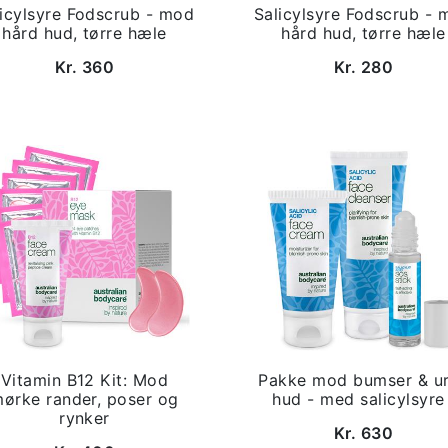
licylsyre Fodscrub - mod
Salicylsyre Fodscrub - 
hård hud, tørre hæle
hård hud, tørre hæle
Kr. 360
Kr. 280
Vitamin B12 Kit: Mod
Pakke mod bumser & u
ørke rander, poser og
hud - med salicylsyre 
rynker
Kr. 630