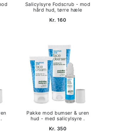
mod
Salicylsyre Fodscrub - mod
hård hud, tørre hæle
Kr. 160
ren
Pakke mod bumser & uren
.
hud - med salicylsyre .
Kr. 350