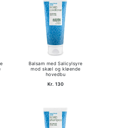
re
Balsam med Salicylsyre
e
mod skæl og kløende
hovedbu
Kr. 130