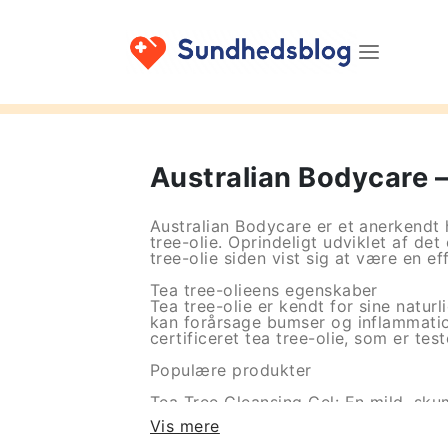
Australian Bodycare –
Australian Bodycare er et anerkendt 
tree-olie. Oprindeligt udviklet af det
tree-olie siden vist sig at være en e
Tea tree-olieens egenskaber
Tea tree-olie er kendt for sine natur
kan forårsage bumser og inflammation
certificeret tea tree-olie, som er tes
Populære produkter
Tea Tree Cleansing Gel: En mild, sk
Vis mere
Tea Tree Oil Spot Treatment: En pens