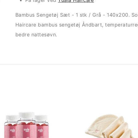
På lager ved
Yuaia Haircare
Bambus Sengetøj Sæt - 1 stk / Grå - 140x200. So
Haircare bambus sengetøj Åndbart, temperaturreg
bedre nattesøvn.