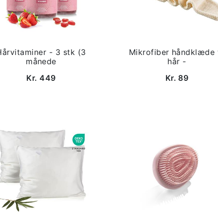
Hårvitaminer - 3 stk (3
Mikrofiber håndklæde t
månede
hår -
Kr. 449
Kr. 89