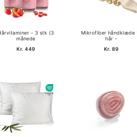
Hårvitaminer - 3 stk (3
Mikrofiber håndklæde t
månede
hår -
Kr. 449
Kr. 89