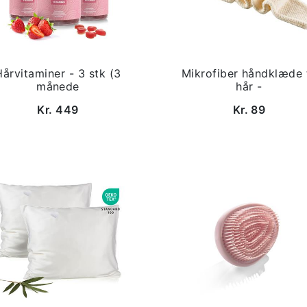
Hårvitaminer - 3 stk (3
Mikrofiber håndklæde t
månede
hår -
Kr. 449
Kr. 89