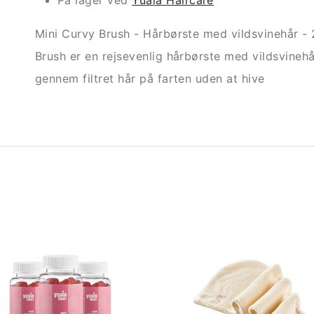
På lager ved
Yuaia Haircare
Mini Curvy Brush - Hårbørste med vildsvinehår - 
Brush er en rejsevenlig hårbørste med vildsvineh
gennem filtret hår på farten uden at hive