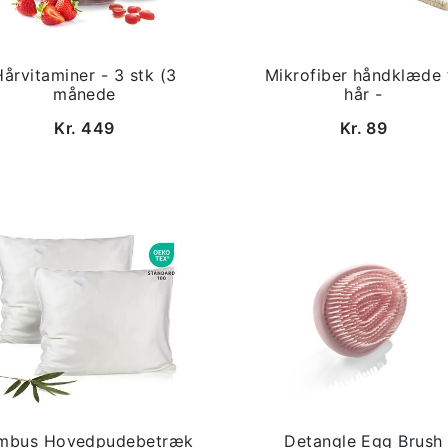
Hårvitaminer - 3 stk (3
Mikrofiber håndklæde t
månede
hår -
Kr. 449
Kr. 89
mbus Hovedpudebetræk
Detangle Egg Brush