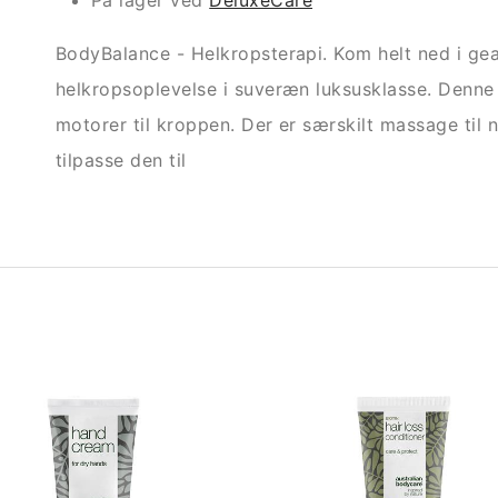
På lager ved
DeluxeCare
BodyBalance - Helkropsterapi. Kom helt ned i ge
helkropsoplevelse i suveræn luksusklasse. Denne 
motorer til kroppen. Der er særskilt massage til
tilpasse den til