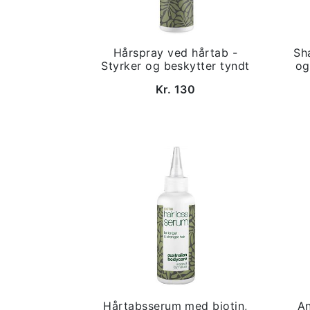
Hårspray ved hårtab -
Sh
Styrker og beskytter tyndt
og
Kr. 130
Hårtabsserum med biotin,
An