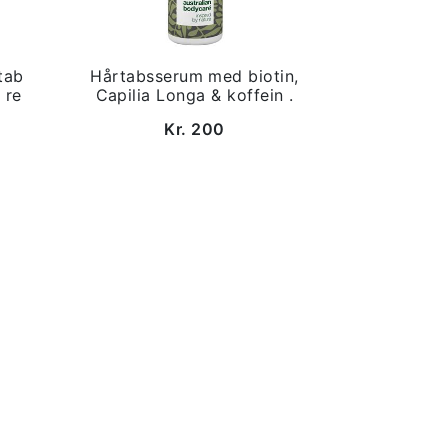
tab
Hårtabsserum med biotin,
 re
Capilia Longa & koffein .
Kr. 200