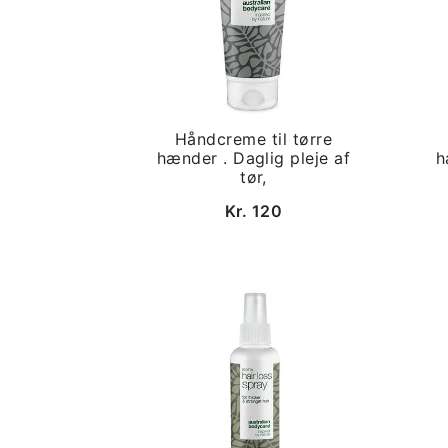
Håndcreme til tørre
hænder . Daglig pleje af
h
tør,
Kr. 120