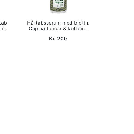
tab
Hårtabsserum med biotin,
 re
Capilia Longa & koffein .
Kr. 200