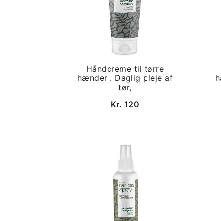
Håndcreme til tørre
hænder . Daglig pleje af
h
tør,
Kr. 120