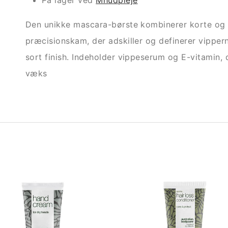
På lager ved
Mhudpleje
Den unikke mascara-børste kombinerer korte og 
præcisionskam, der adskiller og definerer vippern
sort finish. Indeholder vippeserum og E-vitamin, 
væks