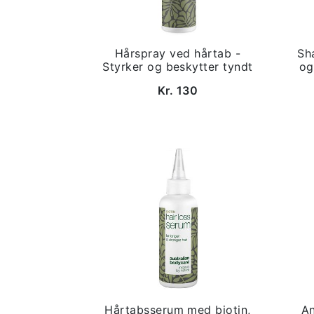
Hårspray ved hårtab -
Sh
Styrker og beskytter tyndt
og
Kr. 130
Hårtabsserum med biotin,
An