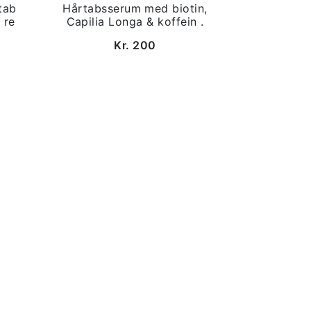
tab
Hårtabsserum med biotin,
 re
Capilia Longa & koffein .
Kr. 200