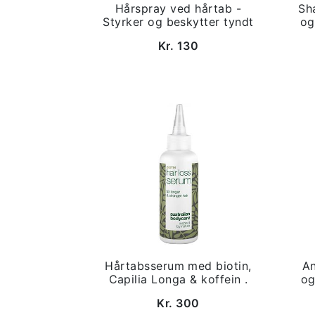
Hårspray ved hårtab -
Sh
Styrker og beskytter tyndt
og
Kr. 130
Hårtabsserum med biotin,
An
Capilia Longa & koffein .
og
Kr. 300