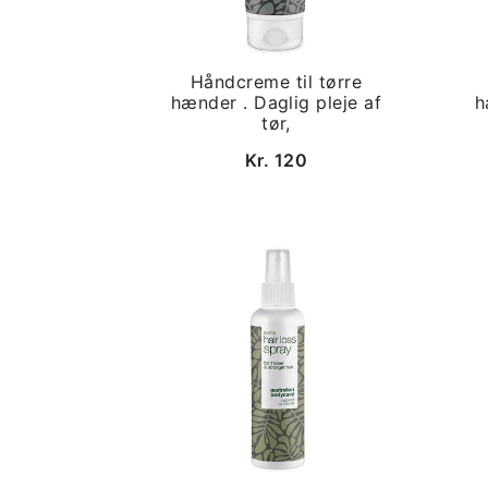
Håndcreme til tørre
hænder . Daglig pleje af
h
tør,
Kr. 120