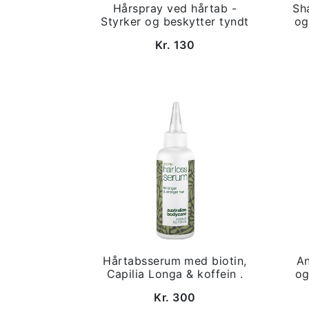
Hårspray ved hårtab -
Sh
Styrker og beskytter tyndt
og
Kr. 130
Hårtabsserum med biotin,
An
Capilia Longa & koffein .
og
Kr. 300