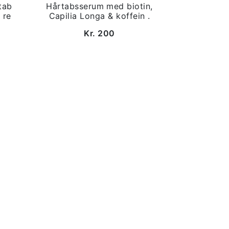
tab
Hårtabsserum med biotin,
 re
Capilia Longa & koffein .
Kr. 200