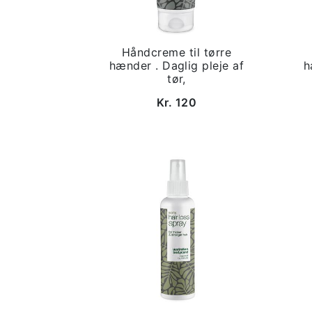
Håndcreme til tørre
hænder . Daglig pleje af
h
tør,
Kr. 120