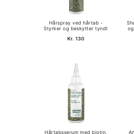
Hårspray ved hårtab -
Sh
Styrker og beskytter tyndt
og
Kr. 130
Hårtabsserum med biotin,
An