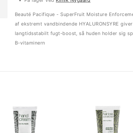
På lager ved
Klinik Nygaard
Beauté Pacifique - SuperFruit Moisture Enforceme
af ekstremt vandbindende HYALURONSYRE giver
langtidsstabilt fugt-boost, så huden holder sig
B-vitaminern