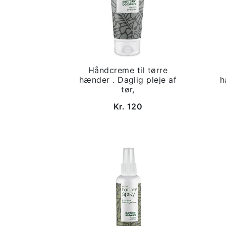
Håndcreme til tørre
hænder . Daglig pleje af
h
tør,
Kr. 120