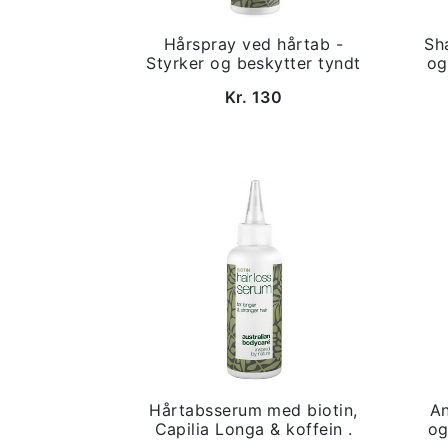
Hårspray ved hårtab -
Sh
Styrker og beskytter tyndt
og
Kr. 130
Hårtabsserum med biotin,
An
Capilia Longa & koffein .
og