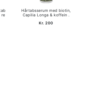
tab
Hårtabsserum med biotin,
 re
Capilia Longa & koffein .
Kr. 200