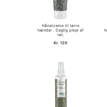
Håndcreme til tørre
hænder . Daglig pleje af
h
tør,
Kr. 120