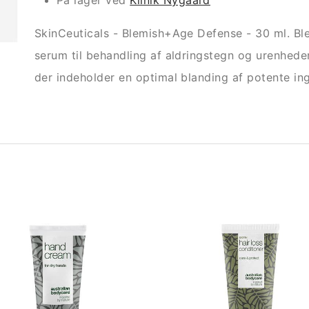
På lager ved
Klinik Nygaard
SkinCeuticals - Blemish+Age Defense - 30 ml. Bl
serum til behandling af aldringstegn og urenhed
der indeholder en optimal blanding af potente ing