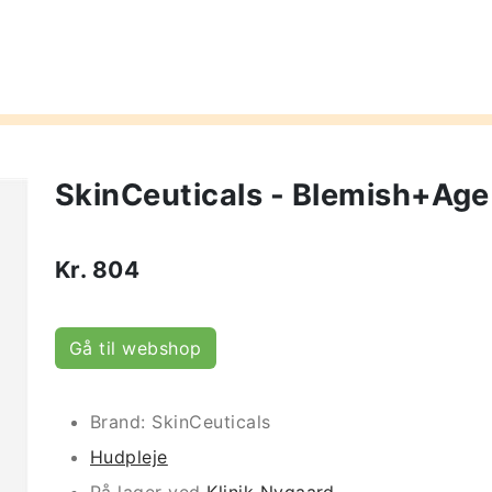
SkinCeuticals - Blemish+Age
Kr.
804
Gå til webshop
Brand: SkinCeuticals
Hudpleje