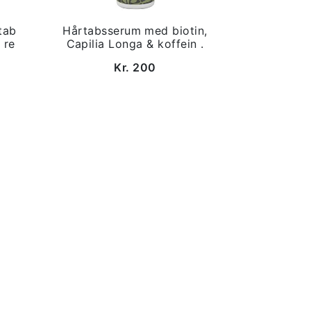
tab
Hårtabsserum med biotin,
 re
Capilia Longa & koffein .
Kr. 200