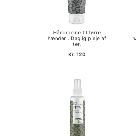
Håndcreme til tørre
hænder . Daglig pleje af
h
tør,
Kr. 120