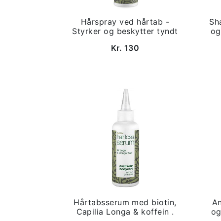
Hårspray ved hårtab -
Sh
Styrker og beskytter tyndt
og
Kr. 130
Hårtabsserum med biotin,
An
Capilia Longa & koffein .
og