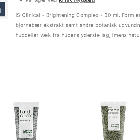
På lager ved
Klinik Nygaard
iS Clinical - Brightening Complex - 30 ml. Forml
bjørnebær ekstrakt samt andre botanisk udvundne
hudceller væk fra hudens yderste lag, imens natur