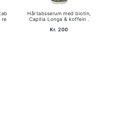
tab
Hårtabsserum med biotin,
 re
Capilia Longa & koffein .
Kr. 200