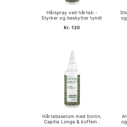
Hårspray ved hårtab -
Sh
Styrker og beskytter tyndt
og
Kr. 130
Hårtabsserum med biotin,
An
Capilia Longa & koffein .
og