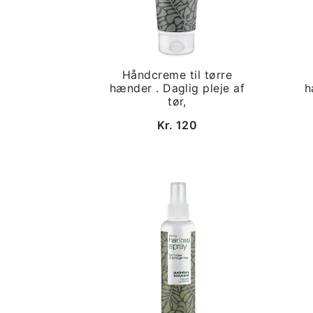
Håndcreme til tørre
hænder . Daglig pleje af
h
tør,
Kr. 120