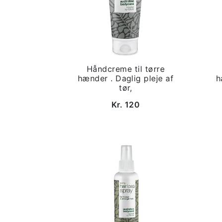
Håndcreme til tørre
hænder . Daglig pleje af
h
tør,
Kr. 120