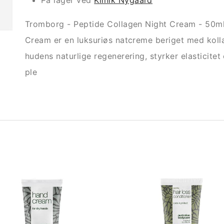
På lager ved
Klinik Nygaard
Tromborg - Peptide Collagen Night Cream - 50ml
Cream er en luksuriøs natcreme beriget med koll
hudens naturlige regenerering, styrker elasticite
ple