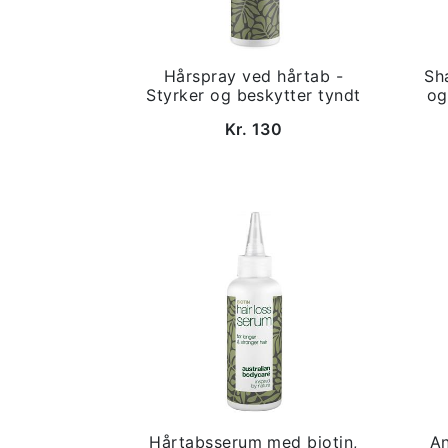
Hårspray ved hårtab -
Sh
Styrker og beskytter tyndt
og
Kr. 130
Hårtabsserum med biotin,
An