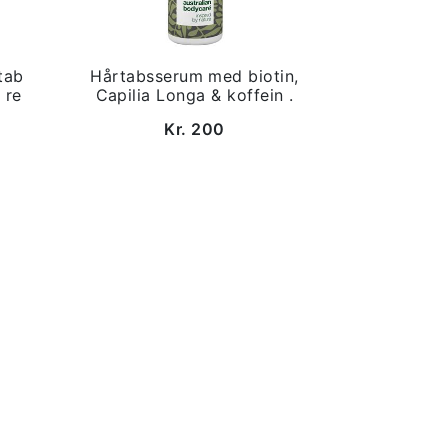
tab
Hårtabsserum med biotin,
 re
Capilia Longa & koffein .
Kr. 200