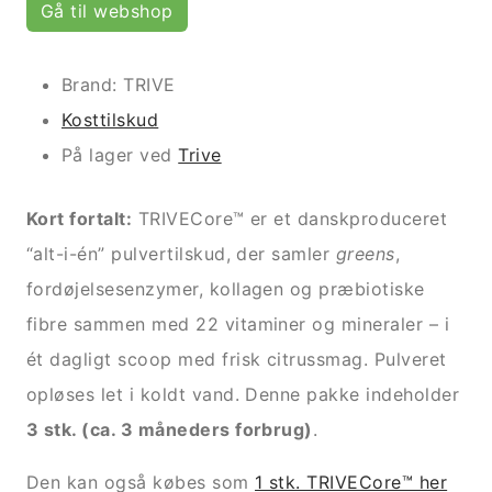
Gå til webshop
Brand: TRIVE
Kosttilskud
På lager ved
Trive
Kort fortalt:
TRIVECore™ er et danskproduceret
“alt-i-én” pulvertilskud, der samler
greens
,
fordøjelses­enzymer, kollagen og præbiotiske
fibre sammen med 22 vitaminer og mineraler – i
ét dagligt scoop med frisk citrussmag. Pulveret
opløses let i koldt vand. Denne pakke indeholder
3 stk. (ca. 3 måneders forbrug)
.
Den kan også købes som
1 stk. TRIVECore™ her