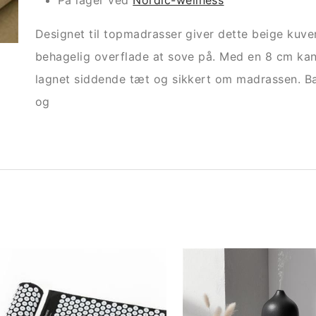
På lager ved
Nordic-wellness
Designet til topmadrasser giver dette beige kuv
behagelig overflade at sove på. Med en 8 cm kant 
lagnet siddende tæt og sikkert om madrassen. B
og