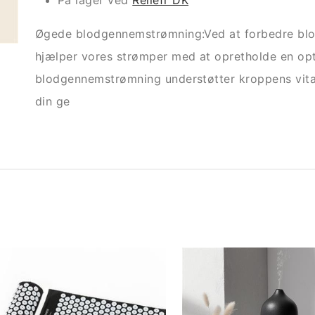
På lager ved
Reliefr DK
Øgede blodgennemstrømning:Ved at forbedre blod
hjælper vores strømper med at opretholde en op
blodgennemstrømning understøtter kroppens vital
din ge