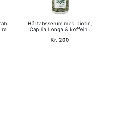
tab
Hårtabsserum med biotin,
 re
Capilia Longa & koffein .
Kr. 200