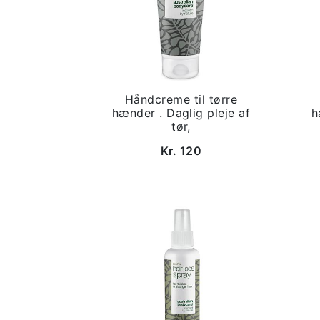
Håndcreme til tørre
hænder . Daglig pleje af
h
tør,
Kr. 120