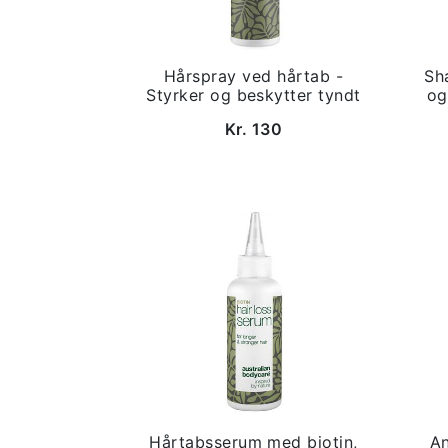
Hårspray ved hårtab -
Sh
Styrker og beskytter tyndt
og
Kr. 130
Hårtabsserum med biotin,
An