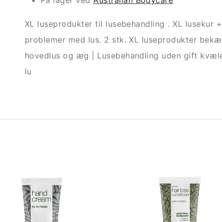
På lager ved
Australian Bodycare
XL luseprodukter til lusebehandling . XL lusekur
problemer med lus. 2 stk. XL luseprodukter be
hovedlus og æg | Lusebehandling uden gift kvæl
lu