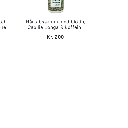
tab
Hårtabsserum med biotin,
 re
Capilia Longa & koffein .
Kr. 200