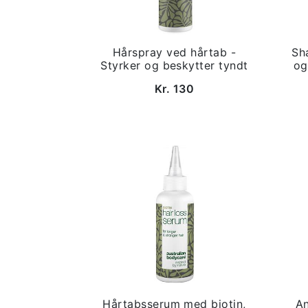
Hårspray ved hårtab -
Sh
Styrker og beskytter tyndt
og
Kr. 130
Hårtabsserum med biotin,
An