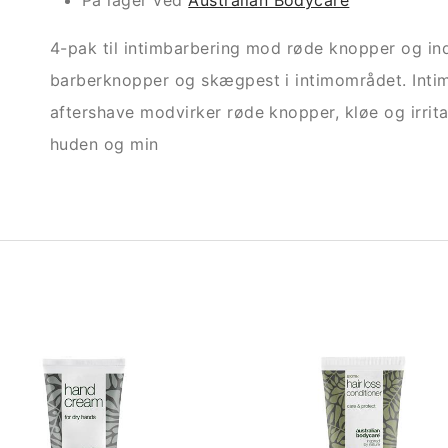
På lager ved
Australian Bodycare
4-pak til intimbarbering mod røde knopper og in
barberknopper og skægpest i intimområdet. Intim
aftershave modvirker røde knopper, kløe og irrita
huden og min