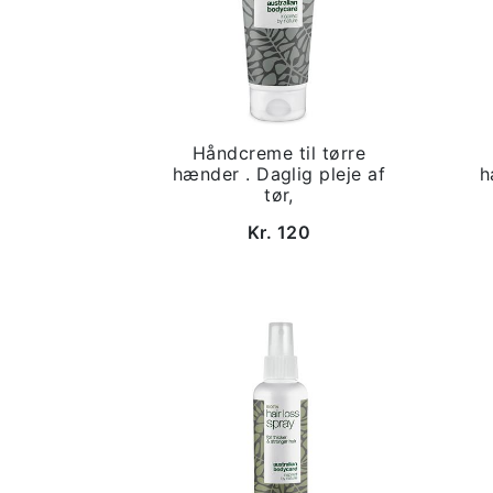
Håndcreme til tørre
hænder . Daglig pleje af
h
tør,
Kr. 120