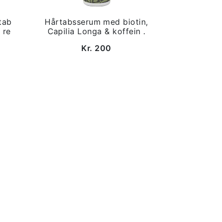
tab
Hårtabsserum med biotin,
 re
Capilia Longa & koffein .
Kr. 200