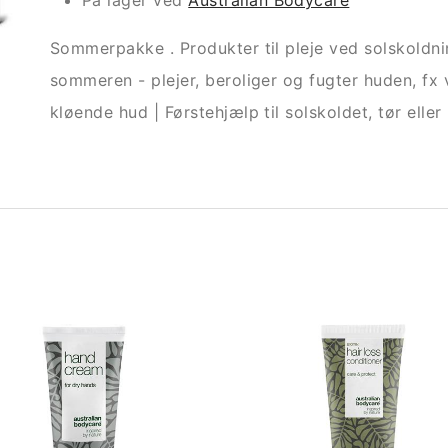
På lager ved
Australian Bodycare
Sommerpakke . Produkter til pleje ved solskoldning
sommeren - plejer, beroliger og fugter huden, fx
kløende hud | Førstehjælp til solskoldet, tør elle