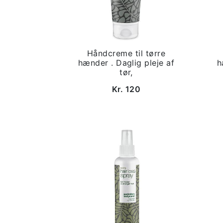
Håndcreme til tørre
hænder . Daglig pleje af
h
tør,
Kr. 120