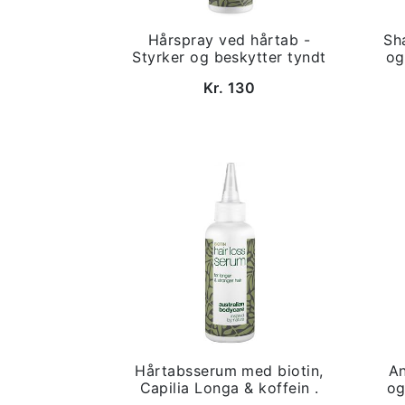
Hårspray ved hårtab -
Sh
Styrker og beskytter tyndt
og
Kr. 130
Hårtabsserum med biotin,
An
Capilia Longa & koffein .
og