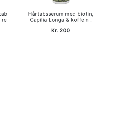
tab
Hårtabsserum med biotin,
 re
Capilia Longa & koffein .
Kr. 200