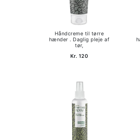
Håndcreme til tørre
hænder . Daglig pleje af
h
tør,
Kr. 120