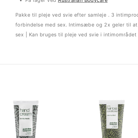
På lager ved
Australian Bodycare
Pakke til pleje ved svie efter samleje . 3 intimprod
forbindelse med sex. Intimsæbe og 2x geler til at l
sex | Kan bruges til pleje ved svie i intimområdet