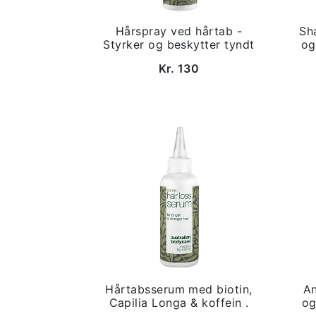
Hårspray ved hårtab -
Sh
Styrker og beskytter tyndt
og
Kr. 130
Hårtabsserum med biotin,
An
Capilia Longa & koffein .
og