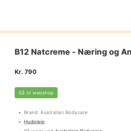
B12 Natcreme - Næring og Ant
Kr.
790
Gå til webshop
Brand: Australian Bodycare
Hudpleje