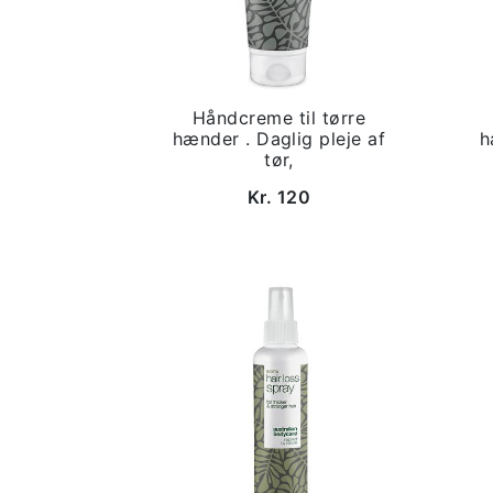
Håndcreme til tørre
hænder . Daglig pleje af
h
tør,
Kr. 120