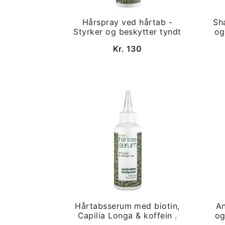
Hårspray ved hårtab -
Sh
Styrker og beskytter tyndt
og
Kr. 130
Hårtabsserum med biotin,
An
Capilia Longa & koffein .
og