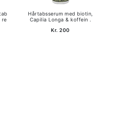
tab
Hårtabsserum med biotin,
 re
Capilia Longa & koffein .
Kr. 200