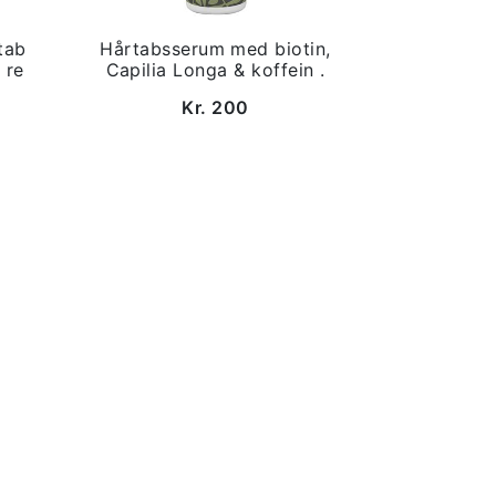
tab
Hårtabsserum med biotin,
 re
Capilia Longa & koffein .
Kr. 200