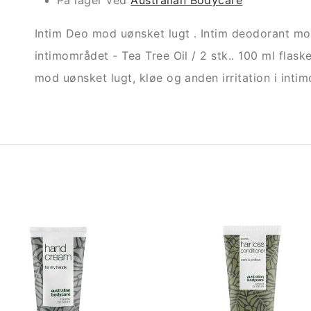
På lager ved
Australian Bodycare
Intim Deo mod uønsket lugt . Intim deodorant modvi
intimområdet - Tea Tree Oil / 2 stk.. 100 ml fla
mod uønsket lugt, kløe og anden irritation i inti