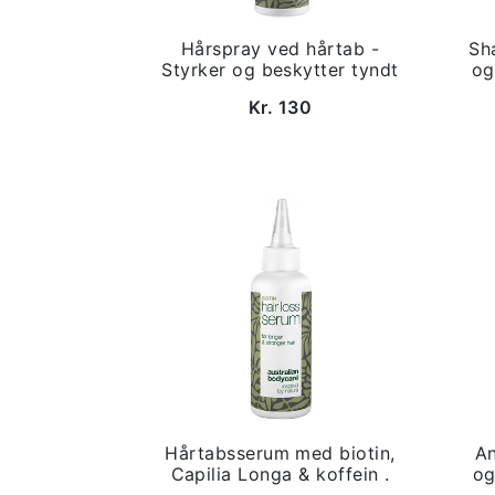
Hårspray ved hårtab -
Sh
Styrker og beskytter tyndt
og
Kr. 130
Hårtabsserum med biotin,
An
Capilia Longa & koffein .
og