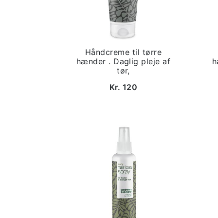
Håndcreme til tørre
hænder . Daglig pleje af
h
tør,
Kr. 120