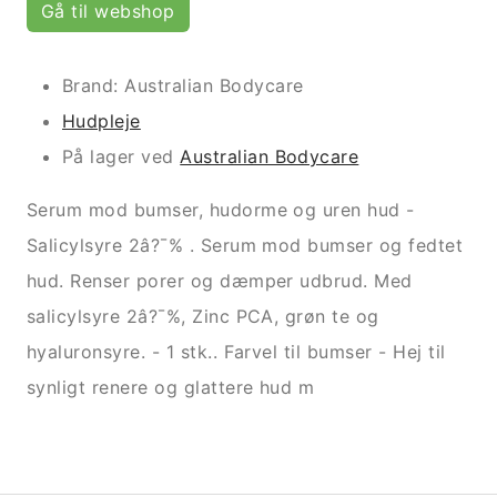
Gå til webshop
Brand: Australian Bodycare
Hudpleje
På lager ved
Australian Bodycare
Serum mod bumser, hudorme og uren hud -
Salicylsyre 2â?¯% . Serum mod bumser og fedtet
hud. Renser porer og dæmper udbrud. Med
salicylsyre 2â?¯%, Zinc PCA, grøn te og
hyaluronsyre. - 1 stk.. Farvel til bumser - Hej til
synligt renere og glattere hud m