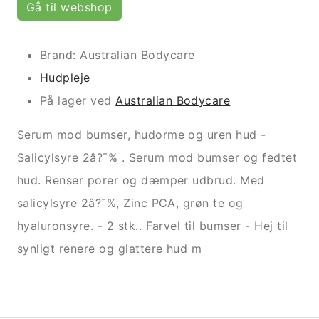
Gå til webshop
Brand: Australian Bodycare
Hudpleje
På lager ved
Australian Bodycare
Serum mod bumser, hudorme og uren hud -
Salicylsyre 2â?¯% . Serum mod bumser og fedtet
hud. Renser porer og dæmper udbrud. Med
salicylsyre 2â?¯%, Zinc PCA, grøn te og
hyaluronsyre. - 2 stk.. Farvel til bumser - Hej til
synligt renere og glattere hud m