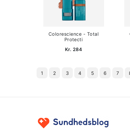
Colorescience - Total
Protecti
Kr. 284
1
2
3
4
5
6
7