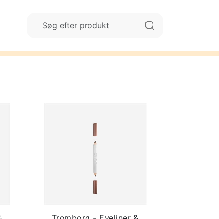
&
Tromborg - Eyeliner &