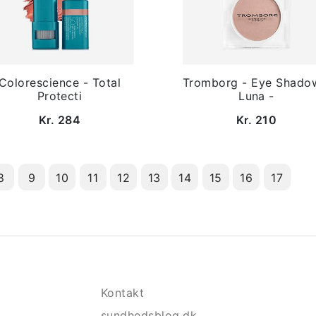
Colorescience - Total
Tromborg - Eye Shado
Protecti
Luna -
Kr. 284
Kr. 210
8
9
10
11
12
13
14
15
16
17
Kontakt
sundhedsblog.dk