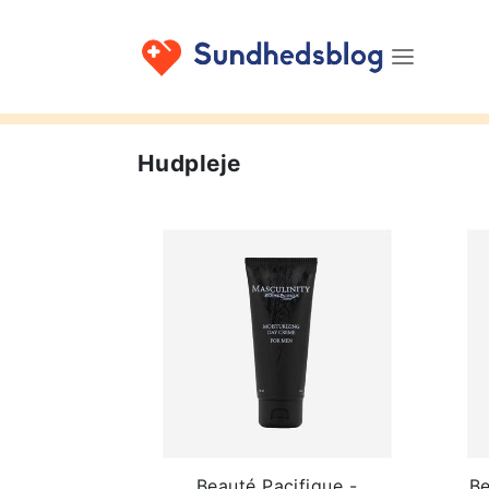
Hudpleje
Beauté Pacifique -
Be