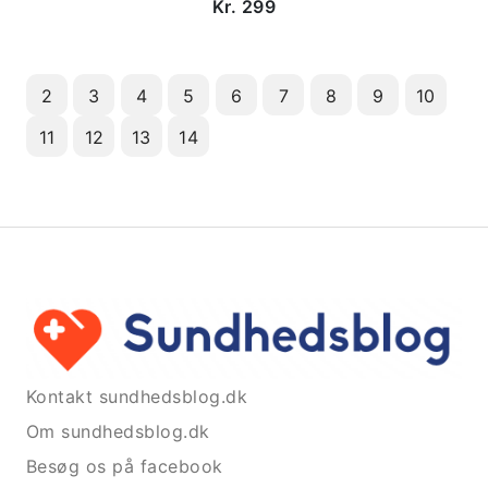
Kr. 299
2
3
4
5
6
7
8
9
10
11
12
13
14
Kontakt sundhedsblog.dk
Om sundhedsblog.dk
Besøg os på facebook