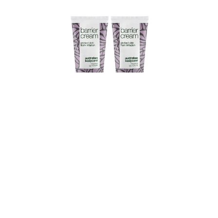
2 stk. Intim Barrierecreme mod irritation .
Beskyt
Kr. 250