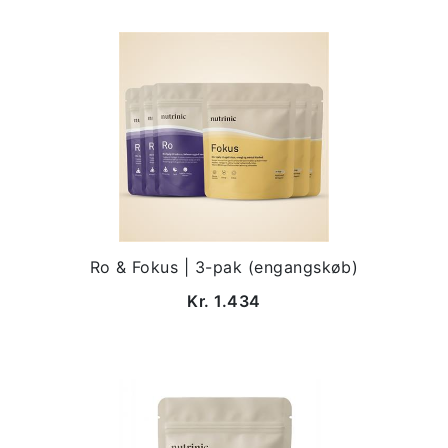
effektiv måde at understøtte kroppens
egne reparationsprocesser. Med
dokumenterede fordele for hud, led, negle
og knogler kan dagligt tilskud af
kollagenpeptider bidrage til en yngre,
stærkere og mere vital krop – indefra og
ud.
Ro & Fokus | 3-pak (engangskøb)
Kr. 1.434