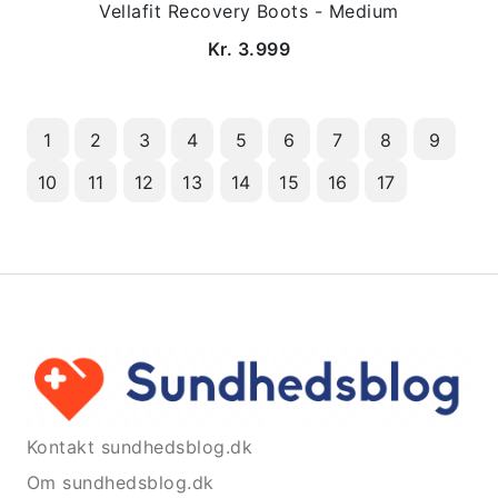
Vellafit Recovery Boots - Medium
Kr. 3.999
1
2
3
4
5
6
7
8
9
10
11
12
13
14
15
16
17
Kontakt sundhedsblog.dk
Om sundhedsblog.dk